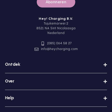
o
s
o
r
d
Hey! Charging B.V.
p
Tsjukemarwei 2
r
8521 NA Sint Nicolaasga
i
Nederland
v
a
(085) 064 58 27
c
y
info@heycharging.com
b
e
l
Ontdek
e
i
d
Over
Help