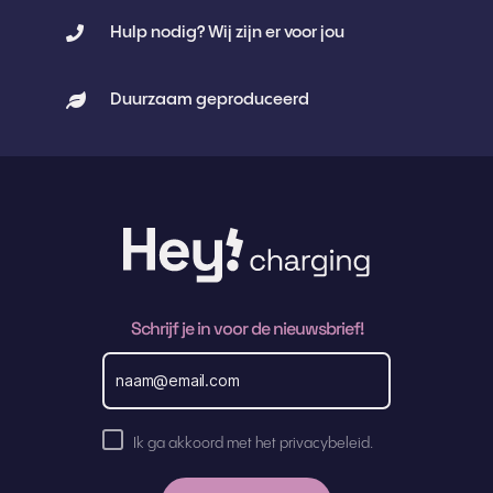
Hulp nodig? Wij zijn er voor jou
Duurzaam geproduceerd
Schrijf je in voor de nieuwsbrief!
E
m
a
i
l
A
a
Ik ga akkoord met het privacybeleid.
k
d
r
k
e