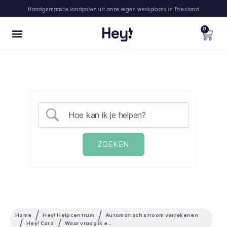
Handgemaakte laadpalen uit onze eigen werkplaats in Friesland
0
Home
Hey! Helpcentrum
Automatisch stroom verrekenen
Hey! Card
Waar vraag ik een extra laadpas aan?