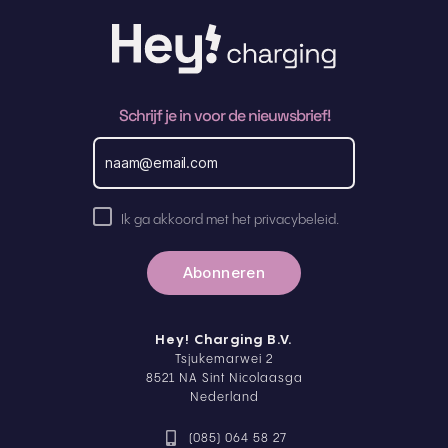
Schrijf je in voor de nieuwsbrief!
E
m
a
i
l
A
a
Ik ga akkoord met het privacybeleid.
k
d
r
k
e
o
s
o
r
d
Hey! Charging B.V.
p
Tsjukemarwei 2
r
8521 NA Sint Nicolaasga
i
Nederland
v
a
(085) 064 58 27
c