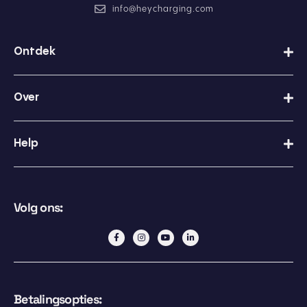
y
info@heycharging.com
b
e
l
Ontdek
e
i
d
Over
Help
Volg ons:
Betalingsopties: