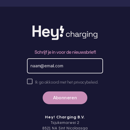
Schrijf je in voor de nieuwsbrief!
E
m
a
i
l
A
a
Ik ga akkoord met het privacybeleid.
k
d
r
k
e
o
s
o
r
d
Hey! Charging B.V.
p
Tsjukemarwei 2
r
8521 NA Sint Nicolaasga