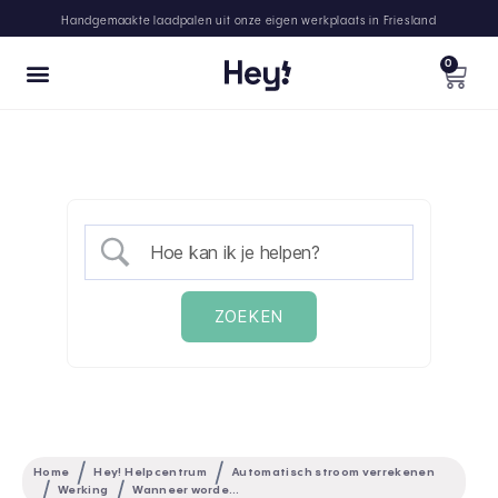
Handgemaakte laadpalen uit onze eigen werkplaats in Friesland
0
Home
Hey! Helpcentrum
Automatisch stroom verrekenen
Werking
Wanneer worden de laadtransacties uitgekeerd?