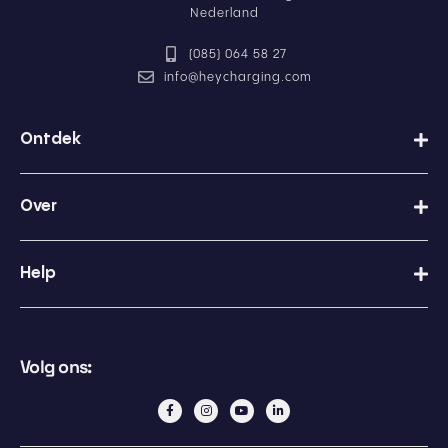
i
Nederland
v
a
(085) 064 58 27
c
y
info@heycharging.com
b
e
l
Ontdek
e
i
d
Over
Help
Volg ons: