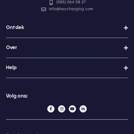
(085) 064 58 27
c
y
info@heycharging.com
b
e
l
Ontdek
e
i
d
Over
Help
Volg ons: