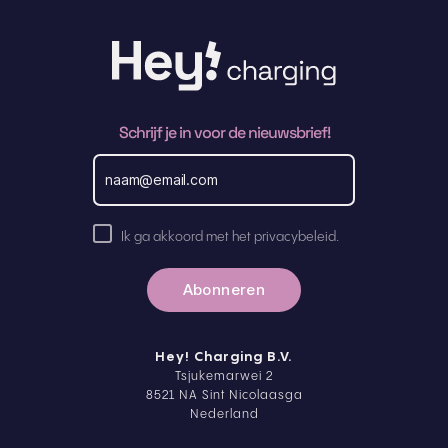
Schrijf je in voor de nieuwsbrief!
E
m
a
i
l
A
a
Ik ga akkoord met het privacybeleid.
k
d
r
k
e
o
s
o
r
d
Hey! Charging B.V.
p
Tsjukemarwei 2
r
8521 NA Sint Nicolaasga
i
Nederland
v
a