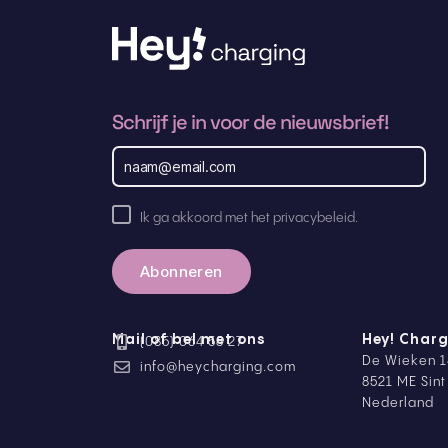
Schrijf je in voor de nieuwsbrief!
E
m
a
i
A
l
Ik ga akkoord met het privacybeleid.
a
k
d
k
r
o
e
o
s
r
d
Mail of bel met ons
Hey! Charg
(085) 064 58 27
p
De Wieken 1
r
info@heycharging.com
i
8521 ME Sin
v
Nederland
a
c