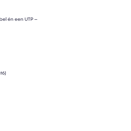
bel én een UTP –
t6)