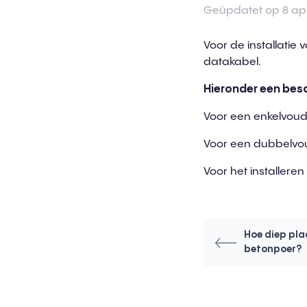
Geüpdatet op 8 apr
Voor de installati
datakabel.
Hieronder een besch
Voor een enkelvoud
Voor een dubbelvou
Voor het installere
Hoe diep pla
betonpoer?