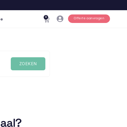
0
Offerte aanvragen
ce
paal?