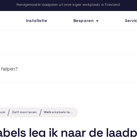
Handgemaakte laadpalen uit onze eigen werkplaats in Friesland
Installatie
Besparen
Servi
rum
Zelf monteren
Welke kabels leg ik naar de laadpaal?
bels leg ik naar de laad