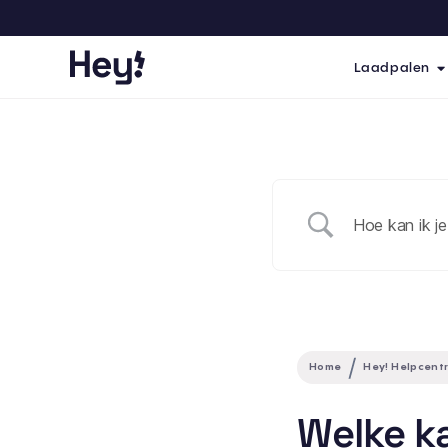
Laadpalen
Home
Hey! Helpcent
Welke ka