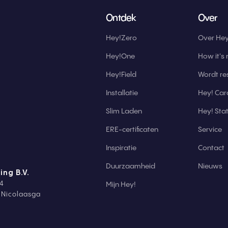
Ontdek
Over
Hey!Zero
Over Hey
Hey!One
How it's
Hey!Field
Wordt res
Installatie
Hey! Car
Slim Laden
Hey! St
ERE-certificaten
Service
Inspiratie
Contact
Duurzaamheid
Nieuws
ing B.V.
4
Mijn Hey!
t Nicolaasga