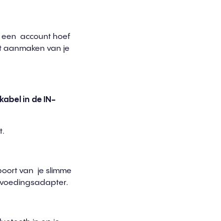
n een account hoef
et aanmaken van je
 kab
e
l in
de IN-
t.
-poort van je slimme
e voedingsadapter.