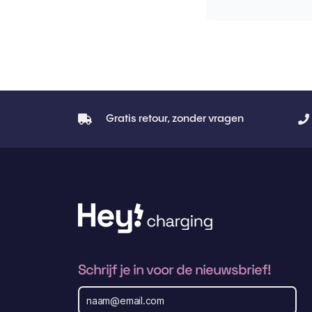
Gratis retour, zonder vragen
Schrijf je in voor de nieuwsbrief!
E
m
a