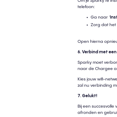
Om je Sparky te inst
telefoon:
Ga naar ‘
Ins
Zorg dat het 
Open hierna opnie
6. Verbind me
t
een 
Sparky moet verbon
naar de Chargee 
Kies jouw wifi-netwe
zal nu verbinding 
7. G
e
luk
t
!
Bij een succesvolle 
afronden en gebru