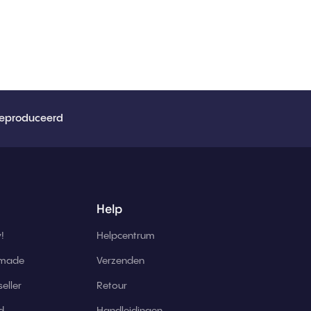
eproduceerd
Help
!
Helpcentrum
 made
Verzenden
eller
Retour
d
Handleidingen