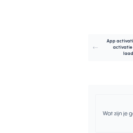
App activati
activatie
laa
Wat zijn je 