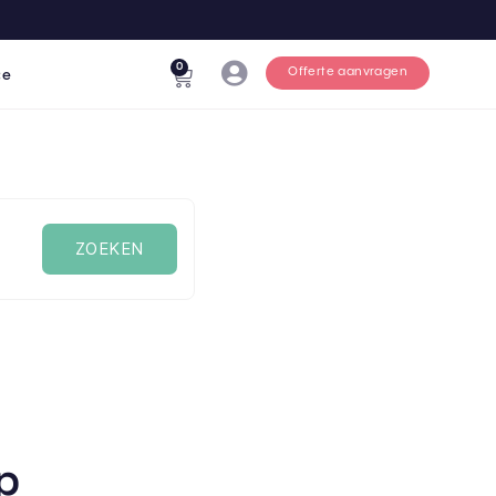
0
Offerte aanvragen
ce
pp