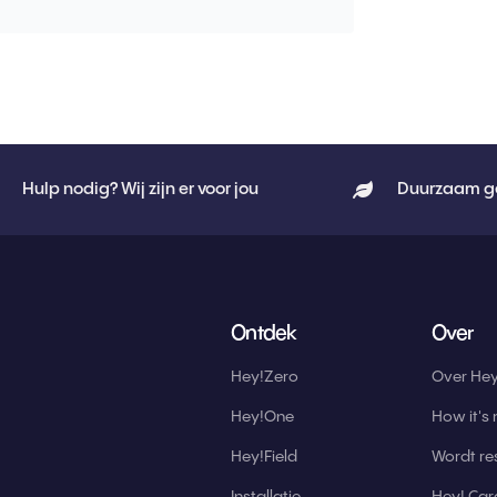
Hulp nodig? Wij zijn er voor jou
Duurzaam g
Ontdek
Over
Hey!Zero
Over Hey
Hey!One
How it's
Hey!Field
Wordt res
Installatie
Hey! Car