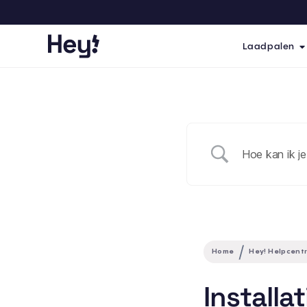
Laadpalen
Home
Hey! Helpcent
Install