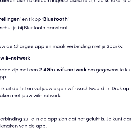
alleren dient bluetooth ingeschakeld te zijn. Zo schakel je b
tellingen
‘ en tik op ‘
Bluetooth
‘
schuifje bij Bluetooth aanstaat
uw de Chargee app en maak verbinding met je Sparky.
wifi-netwerk
den zijn met een
2
.
4Ghz wifi-netwerk
om gegevens te ku
app.
rk uit de lijst en vul jouw eigen wifi-wachtwoord in. Druk op
maken met jouw wifi-netwerk.
verbinding zul je in de app zien dat het gelukt is. Je kunt 
ikmaken van de app.