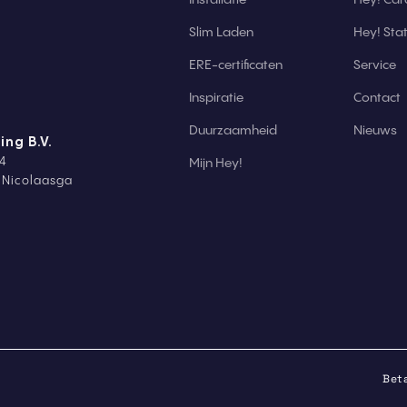
Slim Laden
Hey! St
ERE-certificaten
Service
Inspiratie
Contact
Duurzaamheid
Nieuws
ing B.V.
4
Mijn Hey!
t Nicolaasga
Beta