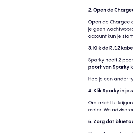
2. Open d
e
Chargee
Open de Chargee ap
je geen wachtwoord 
account kun je sta
3. Klik de RJ12 kab
e
Sparky heeft 2 poor
poor
t
van Spar
k
y k
Heb je een ander typ
4. Klik Sparky in je s
Om inzicht te krijg
meter. We advisere
5.
Z
org dat bluetoo