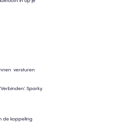
luetooth in op je
nnen versturen
 ‘Verbinden’. Sparky
dan de koppeling