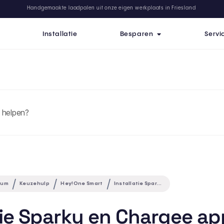
Handgemaakte laadpalen uit onze eigen werkplaats in Friesland
Installatie
Besparen
Servi
rum
Keuzehulp
Hey!One Smart
Installatie Sparky en Chargee app
atie Sparky en Chargee a