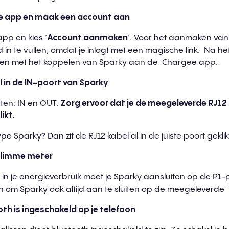
 app en maak een accou
n
t aa
n
p en kies ‘
Account aanm
a
ke
n
‘. Voor het aanmaken va
in te vullen, omdat je inlogt met een magische link. Na h
rten met het koppelen van Sparky aan de Chargee app.
l in de I
N
-poor
t
van S
p
ar
k
y
ten: IN en OUT.
Z
org e
r
voor
dat je de meegeleverde RJ12
li
k
t.
e Sparky? Dan zit de RJ12 kabel al in de juiste poort geklik
l
i
mme meter
en in je energieverbruik moet je Sparky aansluiten op de P1
n om Sparky ook altijd aan te sluiten op de meegeleverd
th is ingeschakeld op je telefoo
n