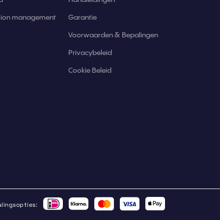
ation management
Garantie
Voorwaarden & Bepalingen
Privacybeleid
Cookie Beleid
lingsopties: