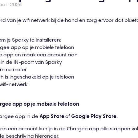
aart 2026
 van je wifi netwerk bij de hand en zorg ervoor dat bluet
om je Sparky te installeren:
argee app op je mobiele telefoon
e app en maak een account aan
l in de IN-poort van Sparky
 slimme meter
h is ingeschakeld op je telefoon
wifi-netwerk
rgee app op je mobi
e
le telefoo
n
argee app in de
App Store
of
Google Play Store.
n een account kun je in de Chargee app alle stappen vo
 de beschrijving hieronder.