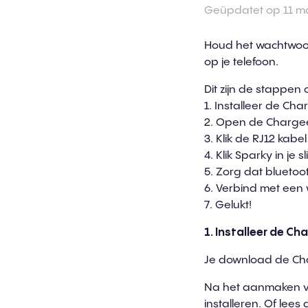
Geüpdatet op 11 m
Houd het wachtwoord
op je telefoon.
Dit zijn de stappen 
1. Installeer de Ch
2. Open de Charge
3. Klik de RJ12 kabe
4. Klik Sparky in je
5. Zorg dat bluetoot
6. Verbind met een 
7. Gelukt!
1. Installeer d
e
Cha
Je download de Ch
Na het aanmaken va
installeren. Of lees