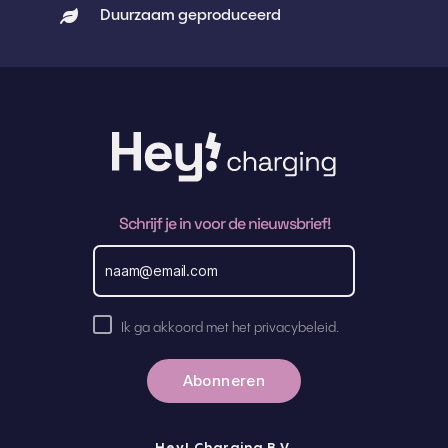
Duurzaam geproduceerd
Schrijf je in voor de nieuwsbrief!
E
m
a
i
l
A
a
Ik ga akkoord met het privacybeleid.
k
d
r
k
e
o
s
o
r
d
Hey! Charging B.V.