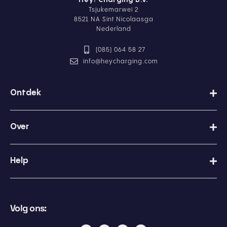
p
Tsjukemarwei 2
r
8521 NA Sint Nicolaasga
i
Nederland
v
a
(085) 064 58 27
c
y
info@heycharging.com
b
e
l
Ontdek
e
i
d
Over
Help
Volg ons: