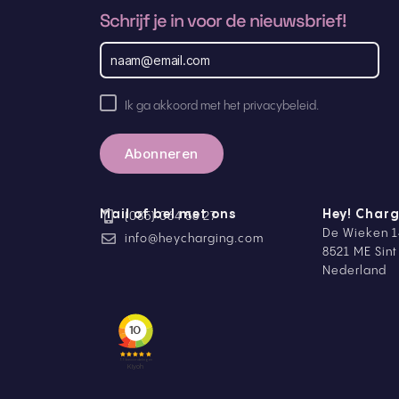
Schrijf je in voor de nieuwsbrief!
E
m
a
i
A
l
Ik ga akkoord met het privacybeleid.
a
k
d
k
r
o
e
o
s
r
d
Mail of bel met ons
Hey! Charg
(085) 064 58 27
p
De Wieken 1
r
info@heycharging.com
i
8521 ME Sin
v
Nederland
a
c
y
b
e
l
e