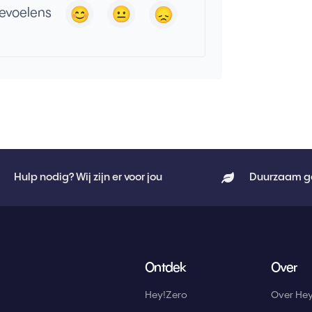
gevoelens
Hulp nodig? Wij zijn er voor jou
Duurzaam g
Ontdek
Over
Hey!Zero
Over Hey