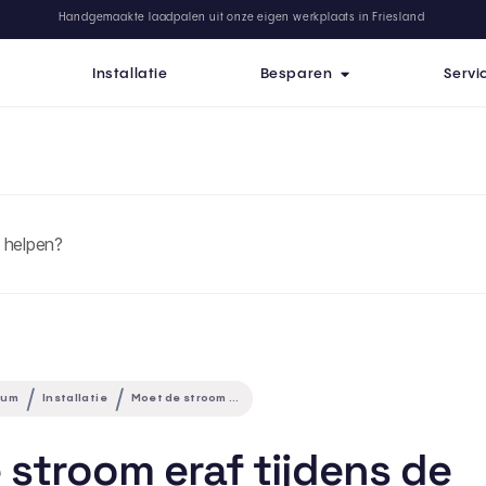
Handgemaakte laadpalen uit onze eigen werkplaats in Friesland
Installatie
Besparen
Servi
rum
Installatie
Moet de stroom eraf tijdens de installatie?
 stroom eraf tijdens de