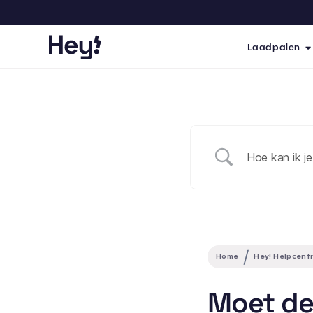
Laadpalen
Home
Hey! Helpcent
Moet de