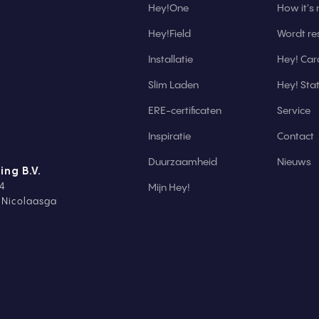
Hey!One
How it's
Hey!Field
Wordt res
Installatie
Hey! Car
Slim Laden
Hey! St
ERE-certificaten
Service
Inspiratie
Contact
Duurzaamheid
Nieuws
ing B.V.
4
Mijn Hey!
t Nicolaasga