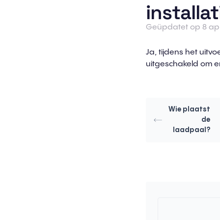
installat
Geüpdatet op 8 apr
Ja, tijdens het ui
uitgeschakeld om er
Wie plaatst
de
laadpaal?